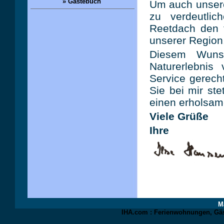
» Gästebuch
Um auch unsere
zu verdeutlic
Reetdach den 
unserer Region
Diesem Wuns
Naturerlebnis
Service gerech
Sie bei mir st
einen erholsam
Viele Grüße
Ihre
M
IHA.com : Ferienwohnungen, Gäs