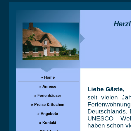
Herzl
» Home
» Anreise
Liebe Gäste,
» Ferienhäuser
seit vielen J
Ferienwohnung
» Preise & Buchen
Deutschlands. 
» Angebote
UNESCO - Weltn
» Kontakt
haben schon vie